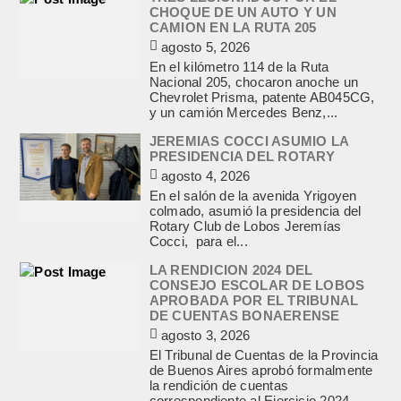
CHOQUE DE UN AUTO Y UN
CAMION EN LA RUTA 205
agosto 5, 2026
En el kilómetro 114 de la Ruta
Nacional 205, chocaron anoche un
Chevrolet Prisma, patente AB045CG,
y un camión Mercedes Benz,...
JEREMIAS COCCI ASUMIO LA
PRESIDENCIA DEL ROTARY
agosto 4, 2026
En el salón de la avenida Yrigoyen
colmado, asumió la presidencia del
Rotary Club de Lobos Jeremías
Cocci, para el...
LA RENDICION 2024 DEL
CONSEJO ESCOLAR DE LOBOS
APROBADA POR EL TRIBUNAL
DE CUENTAS BONAERENSE
agosto 3, 2026
El Tribunal de Cuentas de la Provincia
de Buenos Aires aprobó formalmente
la rendición de cuentas
correspondiente al Ejercicio 2024,...