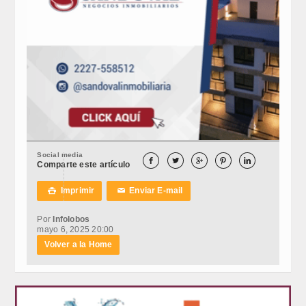
Social media





Comparte este artículo
Imprimir
Enviar E-mail

✉
Por
Infolobos
mayo 6, 2025 20:00
Volver a la Home