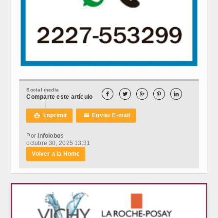
Social media





Comparte este artículo
Imprimir
Enviar E-mail

✉
Por
Infolobos
octubre 30, 2025 13:31
Volver a la Home