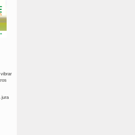
vibrar
tros
 jura