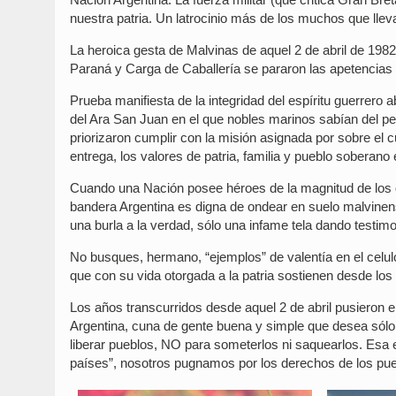
nuestra patria. Un latrocinio más de los muchos que lleva 
La heroica gesta de Malvinas de aquel 2 de abril de 1982
Paraná y Carga de Caballería se pararon las apetencias
Prueba manifiesta de la integridad del espíritu guerrero
del Ara San Juan en el que nobles marinos sabían del p
priorizaron cumplir con la misión asignada por sobre el 
entrega, los valores de patria, familia y pueblo soberano
Cuando una Nación posee héroes de la magnitud de los qu
bandera Argentina es digna de ondear en suelo malvinens
una burla a la verdad, sólo una infame tela dando testimon
No busques, hermano, “ejemplos” de valentía en el celul
que con su vida otorgada a la patria sostienen desde los
Los años transcurridos desde aquel 2 de abril pusieron en
Argentina, cuna de gente buena y simple que desea sólo
liberar pueblos, NO para someterlos ni saquearlos. Esa e
países”, nosotros pugnamos por los derechos de los puebl