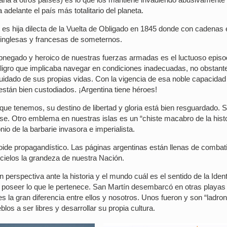
adelante el país más totalitario del planeta.
 es hija dilecta de la Vuelta de Obligado en 1845 donde con cadenas 
 inglesas y francesas de someternos.
 abnegado y heroico de nuestras fuerzas armadas es el luctuoso episo
eligro que implicaba navegar en condiciones inadecuadas, no obstant
cuidado de sus propias vidas. Con la vigencia de esa noble capacidad
 están bien custodiados. ¡Argentina tiene héroes!
e tenemos, su destino de libertad y gloria está bien resguardado. S
e. Otro emblema en nuestras islas es un “chiste macabro de la histo
io de la barbarie invasora e imperialista.
oide propagandístico. Las páginas argentinas están llenas de combat
 cielos la grandeza de nuestra Nación.
 perspectiva ante la historia y el mundo cuál es el sentido de la Iden
 poseer lo que le pertenece. San Martín desembarcó en otras playas
s la gran diferencia entre ellos y nosotros. Unos fueron y son “ladro
os a ser libres y desarrollar su propia cultura.