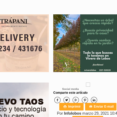
Social media
Comparte este artículo





Imprimir
Enviar E-mail

✉
Por
Infolobos
marzo 29, 2021 10: