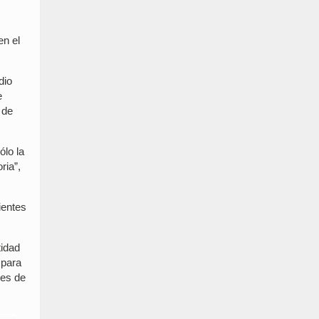
en el
dio
e
 de
ólo la
ria”,
ientes
tidad
 para
nes de