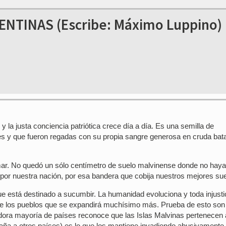
ENTINAS (Escribe: Máximo Luppino)
 la justa conciencia patriótica crece día a día. Es una semilla de
s y que fueron regadas con su propia sangre generosa en cruda bata
 mar. No quedó un sólo centímetro de suelo malvinense donde no haya
 por nuestra nación, por esa bandera que cobija nuestros mejores su
 que está destinado a sucumbir. La humanidad evoluciona y toda injusti
de los pueblos que se expandirá muchísimo más. Prueba de esto son
ra mayoría de países reconoce que las Islas Malvinas pertenecen 
etaña a otros países) es lo que los mantiene invadiendo abusivamente