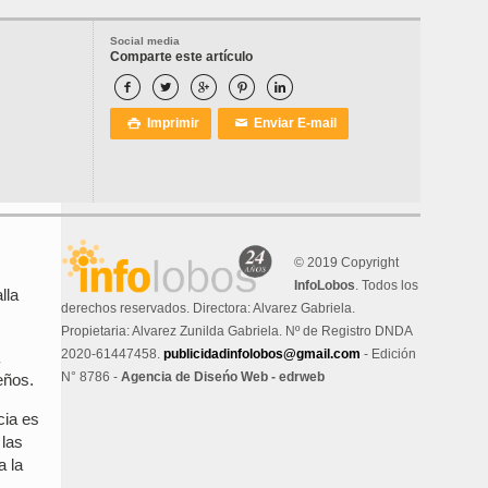
Social media
Comparte este artículo





Imprimir
Enviar E-mail

✉
© 2019 Copyright
InfoLobos
. Todos los
lla
derechos reservados. Directora: Alvarez Gabriela.
Propietaria: Alvarez Zunilda Gabriela. Nº de Registro DNDA
2020-61447458.
publicidadinfolobos@gmail.com
- Edición
N° 8786 -
Agencia de Diseńo Web - edrweb
eños.
cia es
 las
a la