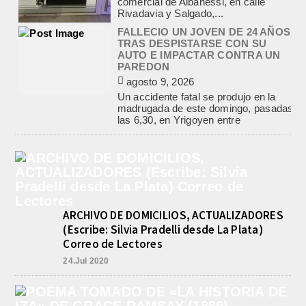
comercial de Albanessi, en calle
Rivadavia y Salgado,...
FALLECIO UN JOVEN DE 24 AÑOS
TRAS DESPISTARSE CON SU
AUTO E IMPACTAR CONTRA UN
PAREDON
agosto 9, 2026
Un accidente fatal se produjo en la
madrugada de este domingo, pasadas
las 6,30, en Yrigoyen entre
Mastropietro y Angueira....
POLICIALES, EMPALME.
ALLANAMIENTOS POR LA CAUSA
SOBRE TENENCIA DE
ESTUPEFACIENTES PARA
COMERCIALIZACION
agosto 9, 2026
ARCHIVO DE DOMICILIOS, ACTUALIZADORES
En el marco de la causa iniciada ayer
(Escribe: Silvia Pradelli desde La Plata)
por Tenencia de Estupefacientes para
Correo de Lectores
comercialización con dos detenidos,
un hombre y...
24.Jul 2020
VALENTINA. TRIUNFO Y
CONVOCATORIA PARA EL
SUDAMERICANO 2026 EN