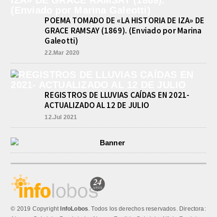
RAFAELA
agosto 9, 2026
POEMA TOMADO DE «LA HISTORIA DE IZA» DE
Valentina Luna ganó hoy la general
GRACE RAMSAY (1869). (Enviado por Marina
de Damas del Gran Premio Ciudad de
Galeotti)
Buenos Aires, disputado este
domingo en el...
22.Mar 2020
REGISTROS DE LLUVIAS CAÍDAS EN 2021-
ACTUALIZADO AL 12 DE JULIO
12.Jul 2021
© 2019 Copyright
InfoLobos
. Todos los derechos reservados. Directora: