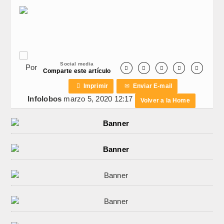
Social media
Por





Comparte este artículo

Imprimir
✉
Enviar E-mail
Infolobos
marzo 5, 2020 12:17
Volver a la Home