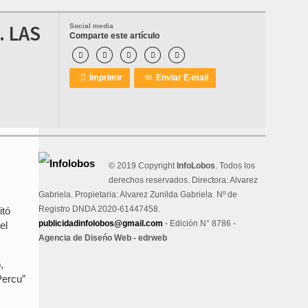
. LAS
Social media
Comparte este artículo






Imprimir
✉
Enviar E-mail
© 2019 Copyright
InfoLobos
. Todos los
derechos reservados. Directora: Alvarez
Gabriela. Propietaria: Alvarez Zunilda Gabriela. Nº de
Registro DNDA 2020-61447458.
itó
publicidadinfolobos@gmail.com
- Edición N° 8786 -
el
Agencia de Diseńo Web - edrweb
,
Percu”