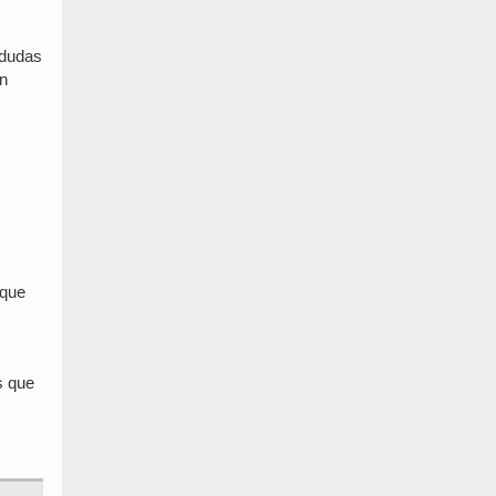
 dudas
en
 que
s que