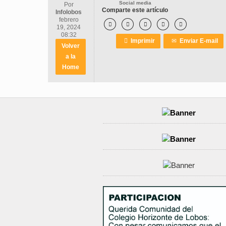
Social media
Por
Comparte este artículo
Infolobos
febrero





19, 2024
08:32

Imprimir
✉
Enviar E-mail
Volver
a la
Home