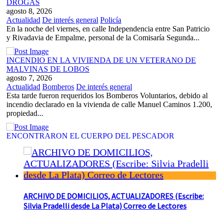
DROGAS
agosto 8, 2026
Actualidad
De interés general
Policía
En la noche del viernes, en calle Independencia entre San Patricio
y Rivadavia de Empalme, personal de la Comisaría Segunda...
INCENDIO EN LA VIVIENDA DE UN VETERANO DE
MALVINAS DE LOBOS
agosto 7, 2026
Actualidad
Bomberos
De interés general
Esta tarde fueron requeridos los Bomberos Voluntarios, debido al
incendio declarado en la vivienda de calle Manuel Caminos 1.200,
propiedad...
ENCONTRARON EL CUERPO DEL PESCADOR
DESAPARECIDO EN EL ARROYO SALADILLO
agosto 7, 2026
Actualidad
De interés general
Policía
Un helicóptero que participaba de la búsqueda, encontró hoy el
cuerpo sin vida de la persona que se buscaba en...
ARCHIVO DE DOMICILIOS, ACTUALIZADORES (Escribe:
BASQUET, CADETES. ATHLETIC JUEGA EL FEDERAL
Silvia Pradelli desde La Plata) Correo de Lectores
TRAS UN TRIUNFO NOTABLE ANTE GIMNASIA