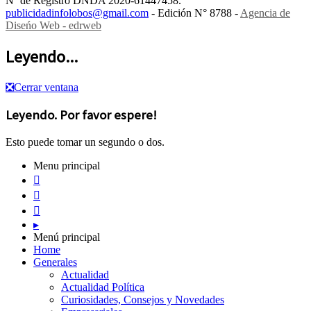
Nº de Registro DNDA 2020-61447458.
publicidadinfolobos@gmail.com
- Edición N° 8788 -
Agencia de
Diseńo Web - edrweb
Leyendo...
❎
Cerrar ventana
Leyendo. Por favor espere!
Esto puede tomar un segundo o dos.
Menu principal



▸
Menú principal
Home
Generales
Actualidad
Actualidad Política
Curiosidades, Consejos y Novedades