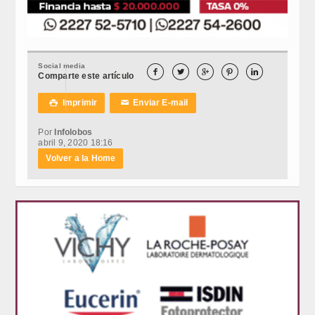
Social media





Comparte este artículo
Imprimir
Enviar E-mail

✉
Por
Infolobos
abril 9, 2020 18:16
Volver a la Home