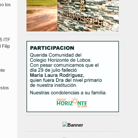
mo los
15 ITF
 Filip
nte
estos