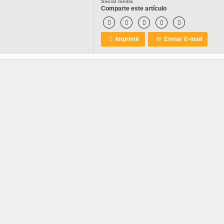
Social media
Comparte este artículo






Imprimir
✉
Enviar E-mail