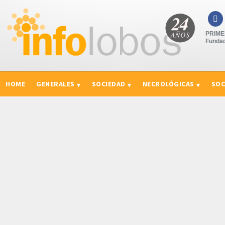

PRIMER
Fundad
HOME
GENERALES
SOCIEDAD
NECROLÓGICAS
SOC
CURIOSIDADES, CONSEJOS Y NOVEDADES