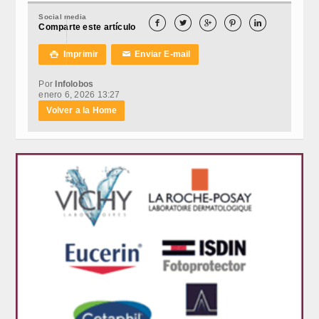
Social media





Comparte este artículo
Imprimir
Enviar E-mail

✉
Por
Infolobos
enero 6, 2026 13:27
Volver a la Home