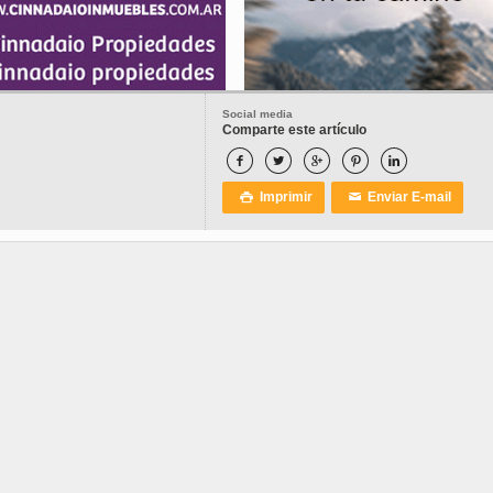
Social media
Comparte este artículo





Imprimir
Enviar E-mail

✉