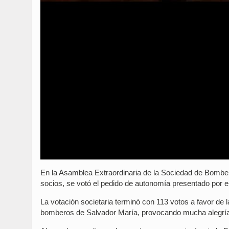
En la Asamblea Extraordinaria de la Sociedad de Bomber
socios, se votó el pedido de autonomía presentado por 
La votación societaria terminó con 113 votos a favor de
bomberos de Salvador María, provocando mucha alegría e