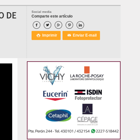
O DE
Social media
Comparte este artículo





Imprimir
Enviar E-mail

✉