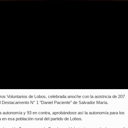
os Voluntarios de Lobos, celebrada anoche con la asistncia de 207
el Destacamento N° 1 “Daniel Paciente” de Salvador María.
 la autonomía y 93 en contra, aprobándose así la autonomía para los
n esa población rural del partido de Lobos.