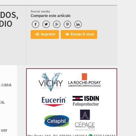
ADOS,
Social media
Comparte este artículo
DIO





Imprimir
Enviar E-mail

✉
a casa
ca,
 ver