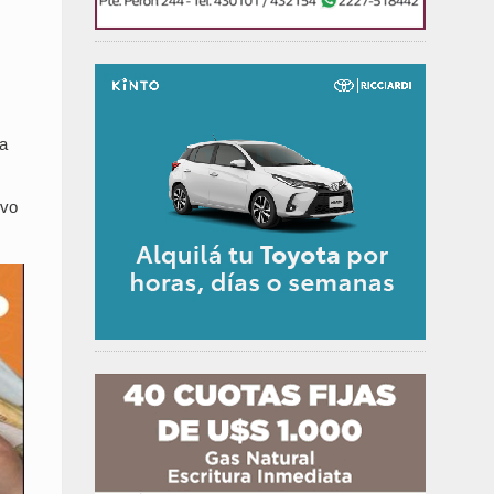
la
evo