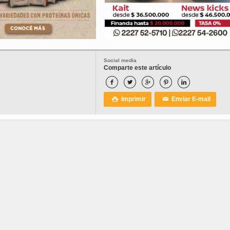
Social media
Comparte este artículo





Imprimir
Enviar E-mail

✉