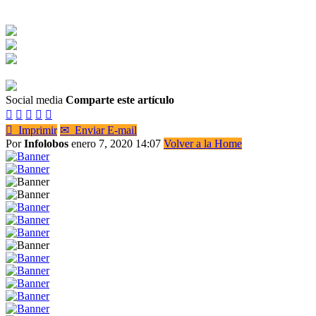
Social media
Comparte este artículo






Imprimir
✉
Enviar E-mail
Por
Infolobos
enero 7, 2020 14:07
Volver a la Home