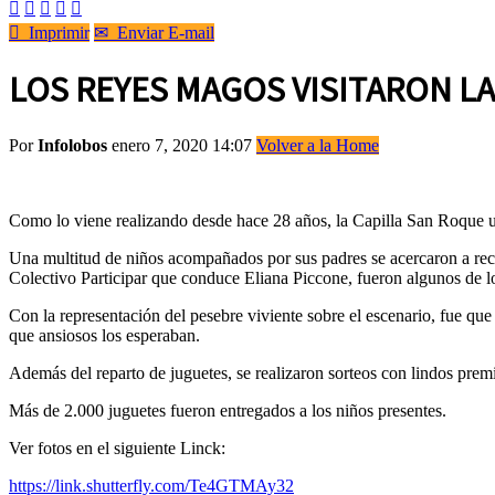






Imprimir
✉
Enviar E-mail
LOS REYES MAGOS VISITARON LA
Por
Infolobos
enero 7, 2020 14:07
Volver a la Home
Como lo viene realizando desde hace 28 años, la Capilla San Roque u
Una multitud de niños acompañados por sus padres se acercaron a reci
Colectivo Participar que conduce Eliana Piccone, fueron algunos de los
Con la representación del pesebre viviente sobre el escenario, fue qu
que ansiosos los esperaban.
Además del reparto de juguetes, se realizaron sorteos con lindos premio
Más de 2.000 juguetes fueron entregados a los niños presentes.
Ver fotos en el siguiente Linck:
https://link.shutterfly.com/Te4GTMAy32