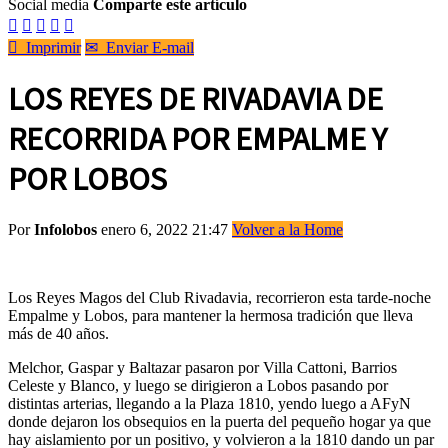
Social media
Comparte este artículo






Imprimir
✉
Enviar E-mail
LOS REYES DE RIVADAVIA DE
RECORRIDA POR EMPALME Y
POR LOBOS
Por
Infolobos
enero 6, 2022 21:47
Volver a la Home
Los Reyes Magos del Club Rivadavia, recorrieron esta tarde-noche
Empalme y Lobos, para mantener la hermosa tradición que lleva
más de 40 años.
Melchor, Gaspar y Baltazar pasaron por Villa Cattoni, Barrios
Celeste y Blanco, y luego se dirigieron a Lobos pasando por
distintas arterias, llegando a la Plaza 1810, yendo luego a AFyN
donde dejaron los obsequios en la puerta del pequeño hogar ya que
hay aislamiento por un positivo, y volvieron a la 1810 dando un par