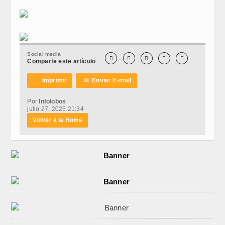
Social media





Comparte este artículo

Imprimir
✉
Enviar E-mail
Por
Infolobos
julio 27, 2025 21:34
Volver a la Home