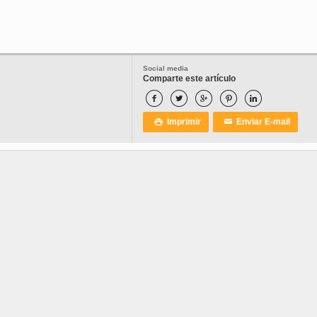
Social media
Comparte este artículo





Imprimir
Enviar E-mail

✉