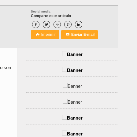
Social media
Comparte este artículo





Imprimir
Enviar E-mail

✉
no son