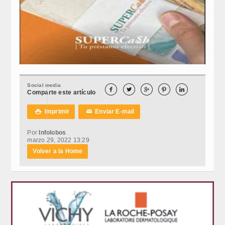
Social media





Comparte este artículo
Imprimir
Enviar E-mail

✉
Por
Infolobos
marzo 29, 2022 13:29
Volver a la Home