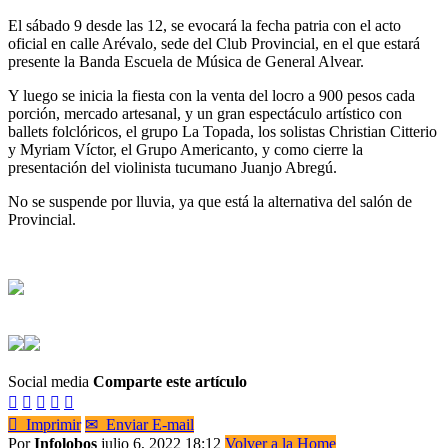
El sábado 9 desde las 12, se evocará la fecha patria con el acto
oficial en calle Arévalo, sede del Club Provincial, en el que estará
presente la Banda Escuela de Música de General Alvear.
Y luego se inicia la fiesta con la venta del locro a 900 pesos cada
porción, mercado artesanal, y un gran espectáculo artístico con
ballets folclóricos, el grupo La Topada, los solistas Christian Citterio
y Myriam Víctor, el Grupo Americanto, y como cierre la
presentación del violinista tucumano Juanjo Abregú.
No se suspende por lluvia, ya que está la alternativa del salón de
Provincial.
Social media
Comparte este artículo






Imprimir
✉
Enviar E-mail
Por
Infolobos
julio 6, 2022 18:12
Volver a la Home