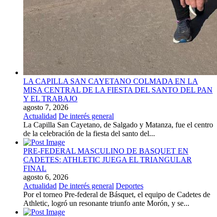
LA CAPILLA SAN CAYETANO COLMADA EN LA
MISA CENTRAL DE LA FIESTA DEL SANTO DEL PAN
Y EL TRABAJO
agosto 7, 2026
Actualidad
De interés general
La Capilla San Cayetano, de Salgado y Matanza, fue el centro
de la celebración de la fiesta del santo del...
PRE-FEDERAL MASCULINO DE BASQUET EN
CADETES: ATHLETIC JUEGA EL TRIANGULAR
FINAL
agosto 6, 2026
Actualidad
De interés general
Deportes
Por el torneo Pre-federal de Básquet, el equipo de Cadetes de
Athletic, logró un resonante triunfo ante Morón, y se...