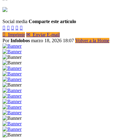
Social media
Comparte este artículo






Imprimir
✉
Enviar E-mail
Por
Infolobos
marzo 18, 2026 18:07
Volver a la Home