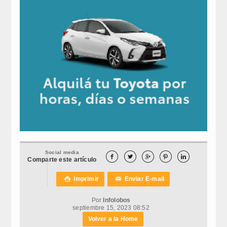
Social media





Comparte este artículo
Imprimir
Enviar E-mail

✉
Por
Infolobos
septiembre 15, 2023 08:52
Volver a la Home