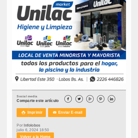
Social media





Comparte este artículo
Imprimir
Enviar E-mail

✉
Por
Infolobos
julio 6, 2024 18:50
Volver a la Home