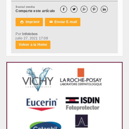
Social media





Comparte este artículo
Imprimir
Enviar E-mail

✉
Por
Infolobos
julio 27, 2021 17:08
Volver a la Home