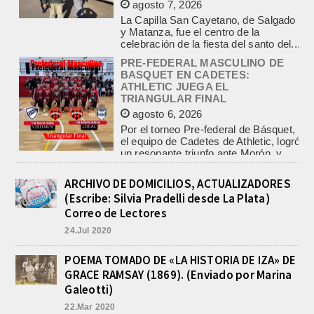
y Matanza, fue el centro de la
celebración de la fiesta del santo del...
PRE-FEDERAL MASCULINO DE
BASQUET EN CADETES:
ATHLETIC JUEGA EL
TRIANGULAR FINAL
agosto 6, 2026
Por el torneo Pre-federal de Básquet,
el equipo de Cadetes de Athletic, logró
un resonante triunfo ante Morón, y
se...
POLICIALES DE EMPALME.
APREHENDIERON A UN HOMBRE
Y UNA MUJER POR
ARCHIVO DE DOMICILIOS, ACTUALIZADORES
COMERCIALIZAR DROGAS
(Escribe: Silvia Pradelli desde La Plata)
agosto 8, 2026
Correo de Lectores
En la noche del viernes, en calle
24.Jul 2020
Independencia entre San Patricio y
Rivadavia de Empalme, personal de
la Comisaría Segunda...
POEMA TOMADO DE «LA HISTORIA DE IZA» DE
GRACE RAMSAY (1869). (Enviado por Marina
INCENDIO EN LA VIVIENDA DE UN
VETERANO DE MALVINAS DE
Galeotti)
LOBOS
22.Mar 2020