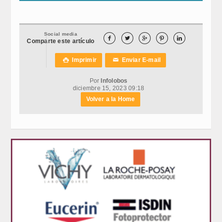
Social media





Comparte este artículo
Imprimir
Enviar E-mail

✉
Por
Infolobos
diciembre 15, 2023 09:18
Volver a la Home