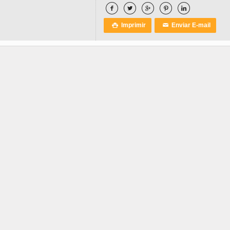





Imprimir
Enviar E-mail

✉