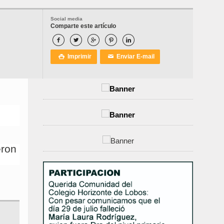
Social media
Comparte este artículo





Imprimir
Enviar E-mail

✉
eron