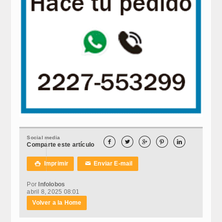
Social media





Comparte este artículo
Imprimir
Enviar E-mail

✉
Por
Infolobos
abril 8, 2025 08:01
Volver a la Home