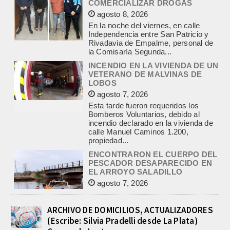
Rivadavia de Empalme, personal de
la Comisaría Segunda...
INCENDIO EN LA VIVIENDA DE UN
VETERANO DE MALVINAS DE
LOBOS
agosto 7, 2026
Esta tarde fueron requeridos los
Bomberos Voluntarios, debido al
incendio declarado en la vivienda de
calle Manuel Caminos 1.200,
propiedad...
ENCONTRARON EL CUERPO DEL
PESCADOR DESAPARECIDO EN
EL ARROYO SALADILLO
agosto 7, 2026
Un helicóptero que participaba de la
búsqueda, encontró hoy el cuerpo sin
vida de la persona que se buscaba
en...
BASQUET, CADETES. ATHLETIC
JUEGA EL FEDERAL TRAS UN
ARCHIVO DE DOMICILIOS, ACTUALIZADORES
TRIUNFO NOTABLE ANTE
(Escribe: Silvia Pradelli desde La Plata)
GIMNASIA