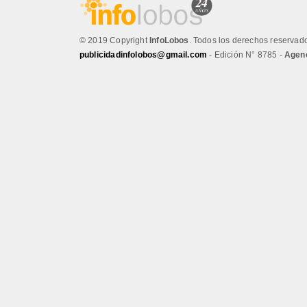
© 2019 Copyright
InfoLobos
. Todos los derechos reservado
publicidadinfolobos@gmail.com
- Edición N° 8785 -
Agenc