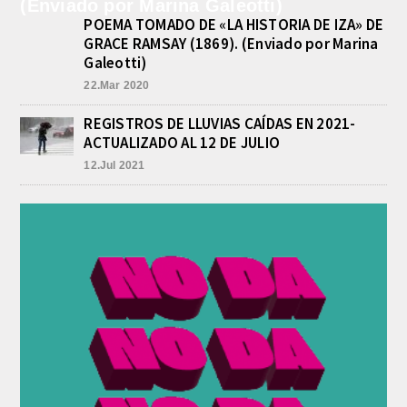
PESCADOR DESAPARECIDO EN
POEMA TOMADO DE «LA HISTORIA DE IZA» DE
EL ARROYO SALADILLO
GRACE RAMSAY (1869). (Enviado por Marina
agosto 7, 2026
Galeotti)
Un helicóptero que participaba de la
búsqueda, encontró hoy el cuerpo sin
22.Mar 2020
vida de la persona que se buscaba
en...
REGISTROS DE LLUVIAS CAÍDAS EN 2021-
LA CAPILLA SAN CAYETANO
ACTUALIZADO AL 12 DE JULIO
COLMADA EN LA MISA CENTRAL
12.Jul 2021
DE LA FIESTA DEL SANTO DEL
PAN Y EL TRABAJO
agosto 7, 2026
La Capilla San Cayetano, de Salgado
y Matanza, fue el centro de la
celebración de la fiesta del santo del...