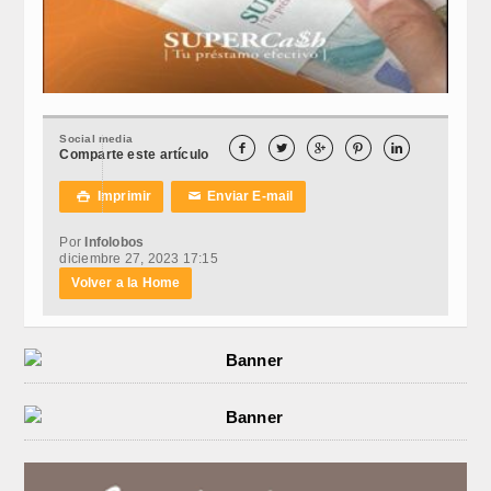
Social media





Comparte este artículo
Imprimir
Enviar E-mail

✉
Por
Infolobos
diciembre 27, 2023 17:15
Volver a la Home