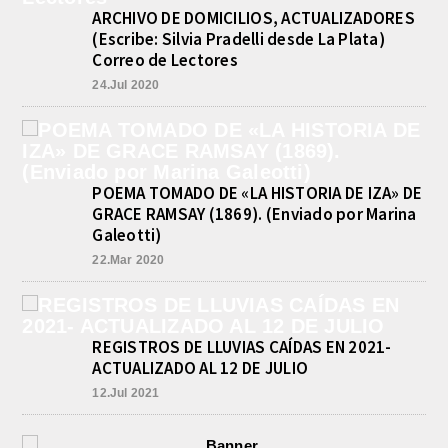
agosto 9, 2026
ARCHIVO DE DOMICILIOS, ACTUALIZADORES
En el marco de la causa iniciada ayer
(Escribe: Silvia Pradelli desde La Plata)
por Tenencia de Estupefacientes para
Correo de Lectores
comercialización con dos detenidos,
un hombre y...
24.Jul 2020
VALENTINA. TRIUNFO Y
CONVOCATORIA PARA EL
SUDAMERICANO 2026 EN
RAFAELA
agosto 9, 2026
POEMA TOMADO DE «LA HISTORIA DE IZA» DE
Valentina Luna ganó hoy la general
GRACE RAMSAY (1869). (Enviado por Marina
de Damas del Gran Premio Ciudad de
Galeotti)
Buenos Aires, disputado este
domingo en el...
22.Mar 2020
REGISTROS DE LLUVIAS CAÍDAS EN 2021-
ACTUALIZADO AL 12 DE JULIO
12.Jul 2021