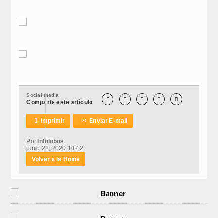
Social media





Comparte este artículo

Imprimir
✉
Enviar E-mail
Por
Infolobos
junio 22, 2020 10:42
Volver a la Home