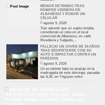
MENOR DETENIDO TRAS
ROMPER VIDRIERA DE
ALBANESSI Y ROBAR UN
CELULAR
agosto 9, 2026
Tras advertir que un sujeto estaba
cometiendo un robo en el local
comercial de Albanessi, en calle
Rivadavia y Salgado,...
FALLECIO UN JOVEN DE 24 AÑOS
TRAS DESPISTARSE CON SU
AUTO E IMPACTAR CONTRA UN
PAREDON
agosto 9, 2026
Un accidente fatal se produjo en la
madrugada de este domingo, pasadas
las 6,30, en Yrigoyen entre
Mastropietro y Angueira....
POLICIALES, EMPALME.
ALLANAMIENTOS POR LA CAUSA
SOBRE TENENCIA DE
ESTUPEFACIENTES PARA
COMERCIALIZACION