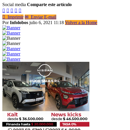
Social media
Comparte este artículo






Imprimir
✉
Enviar E-mail
Por
Infolobos
julio 6, 2021 11:18
Volver a la Home