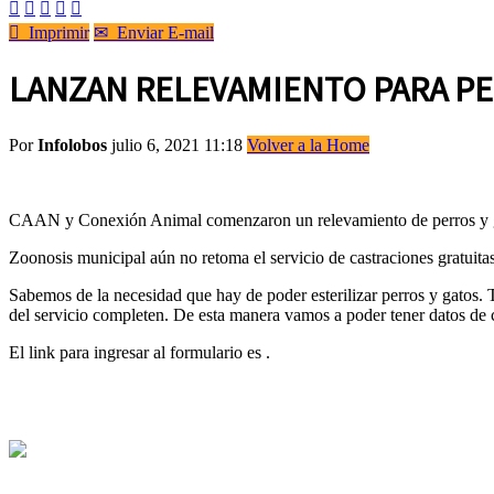






Imprimir
✉
Enviar E-mail
LANZAN RELEVAMIENTO PARA P
Por
Infolobos
julio 6, 2021 11:18
Volver a la Home
CAAN y Conexión Animal comenzaron un relevamiento de perros y ga
Zoonosis municipal aún no retoma el servicio de castraciones gratuitas
Sabemos de la necesidad que hay de poder esterilizar perros y gatos. T
del servicio completen. De esta manera vamos a poder tener datos de 
El link para ingresar al formulario es .