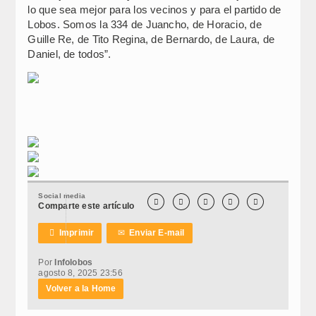
lo que sea mejor para los vecinos y para el partido de
Lobos. Somos la 334 de Juancho, de Horacio, de
Guille Re, de Tito Regina, de Bernardo, de Laura, de
Daniel, de todos”.
Social media





Comparte este artículo

Imprimir
✉
Enviar E-mail
Por
Infolobos
agosto 8, 2025 23:56
Volver a la Home