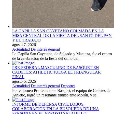
LA CAPILLA SAN CAYETANO COLMADA EN LA
MISA CENTRAL DE LA FIESTA DEL SANTO DEL PAN
Y EL TRABAJO
agosto 7, 2026
Actualidad
De interés general
La Capilla San Cayetano, de Salgado y Matanza, fue el centro
de la celebración de la fiesta del santo del...
PRE-FEDERAL MASCULINO DE BASQUET EN
CADETES: ATHLETIC JUEGA EL TRIANGULAR
FINAL
agosto 6, 2026
Actualidad
De interés general
Deportes
Por el torneo Pre-federal de Básquet, el equipo de Cadetes de
Athletic, logró un resonante triunfo ante Morón, y se...
INFORME DE DEFENSA CIVIL LOBOS,
COLABORACION EN LA BUSQUEDA DE UNA
PERSONA EN EL ARROYO SALADILLO