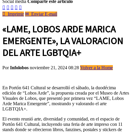
Social media
Comparte este artículo






Imprimir
✉
Enviar E-mail
«LAME, LOBOS ARDE MARICA
EMERGENTE», LA VALORACION
DEL ARTE LGBTQIA+
Por
Infolobos
noviembre 21, 2024 08:28
Volver a la Home
En Portón 641 Cultural se desarrolló el sábado, la duodécima
edición de “Lobos Arde”, la propuesta creada por el Museo de Artes
Visuales de Lobos, que presentó por primera vez “LAME, Lobos
Arde Marica Emergente”, mostrando y valorando el arte
LGBTQIA+.
El evento reunió arte, diversidad y comunidad, en el espacio de
Portón 641 Cultural, incluyendo una feria de arte impreso con 11
stands donde se ofrecieron libros, fanzines, postales y stickers de