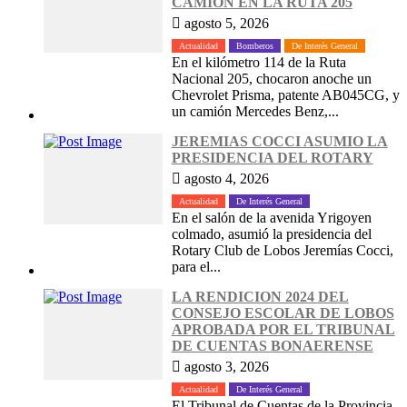
CAMION EN LA RUTA 205
agosto 5, 2026
Actualidad
Bomberos
De Interés General
En el kilómetro 114 de la Ruta
Nacional 205, chocaron anoche un
Chevrolet Prisma, patente AB045CG, y
un camión Mercedes Benz,...
JEREMIAS COCCI ASUMIO LA
PRESIDENCIA DEL ROTARY
agosto 4, 2026
Actualidad
De Interés General
En el salón de la avenida Yrigoyen
colmado, asumió la presidencia del
Rotary Club de Lobos Jeremías Cocci,
para el...
LA RENDICION 2024 DEL
CONSEJO ESCOLAR DE LOBOS
APROBADA POR EL TRIBUNAL
DE CUENTAS BONAERENSE
agosto 3, 2026
Actualidad
De Interés General
El Tribunal de Cuentas de la Provincia