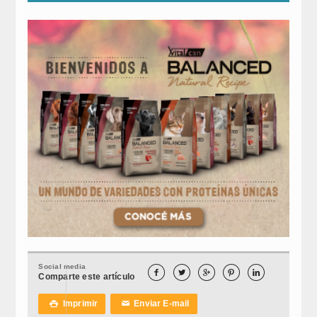
Social media





Comparte este artículo
Imprimir
Enviar E-mail

✉