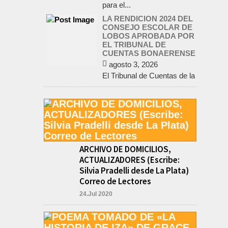
para el...
LA RENDICION 2024 DEL
CONSEJO ESCOLAR DE
LOBOS APROBADA POR
EL TRIBUNAL DE
CUENTAS BONAERENSE
agosto 3, 2026
El Tribunal de Cuentas de la
Provincia de Buenos Aires
aprobó formalmente la
rendición de cuentas
correspondiente al Ejercicio
2024,...
EL EQUIPO +35 DE
ATHLETIC TERCERO EN
ARCHIVO DE DOMICILIOS,
EL CIERRE DE LA MAXI
ACTUALIZADORES (Escribe:
LIGA DE CHIVILCOY
Silvia Pradelli desde La Plata)
agosto 2, 2026
Correo de Lectores
El equipo +35 del Maxi
Básquet del Lobos Athletic
24.Jul 2020
Club, terminó en el podio de
la Maxi Liga de Chivilcoy,...
INFORME DE DEFENSA