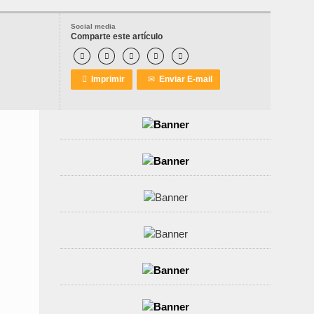
Social media
Comparte este artículo






Imprimir
✉
Enviar E-mail