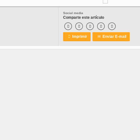
Social media
Comparte este artículo






Imprimir
✉
Enviar E-mail