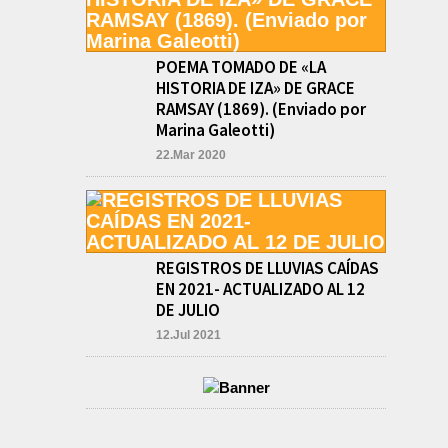
CIVIL LOBOS,
COLABORACION EN LA
BUSQUEDA DE UNA
PERSONA EN EL
POEMA TOMADO DE «LA
ARROYO SALADILLO
HISTORIA DE IZA» DE GRACE
agosto 5, 2026
RAMSAY (1869). (Enviado por
En las primeras horas de la
Marina Galeotti)
tarde del martes, el
Intendente Jorge Etcheverry
22.Mar 2020
recibió, por parte de su par
de...
REGISTROS DE LLUVIAS CAÍDAS
EN 2021- ACTUALIZADO AL 12
DE JULIO
12.Jul 2021