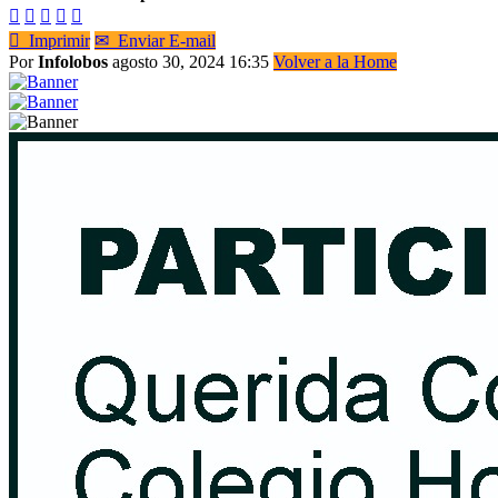






Imprimir
✉
Enviar E-mail
Por
Infolobos
agosto 30, 2024 16:35
Volver a la Home