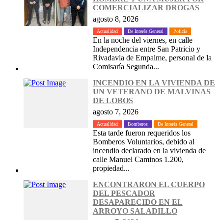
COMERCIALIZAR DROGAS
agosto 8, 2026
Actualidad
De Interés General
Policía
En la noche del viernes, en calle
Independencia entre San Patricio y
Rivadavia de Empalme, personal de la
Comisaría Segunda...
INCENDIO EN LA VIVIENDA DE
UN VETERANO DE MALVINAS
DE LOBOS
agosto 7, 2026
Actualidad
Bomberos
De Interés General
Esta tarde fueron requeridos los
Bomberos Voluntarios, debido al
incendio declarado en la vivienda de
calle Manuel Caminos 1.200,
propiedad...
ENCONTRARON EL CUERPO
DEL PESCADOR
DESAPARECIDO EN EL
ARROYO SALADILLO