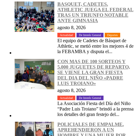
BASQUET, CADETES.
ATHLETIC JUEGA EL FEDERAL
TRAS UN TRIUNFO NOTABLE
ANTE GIMNASIA
agosto 8, 2026
Actualidad
De Interés General
Deportes
El equipo de Cadetes de Básquet de
Athletic, se metió entre los mejores 4 de
la FEBAMBA y disputa el...
CON MAS DE 100 SORTEOS Y
5.000 JUGUETES DE REPARTO,
SE VIENE LA GRAN FIESTA
DEL DIA DEL NIÑO «PADRE
LUIS TROIANO»
agosto 8, 2026
Actualidad
De Interés General
La Asociación Fiesta del Día del Niño
“Padre Luis Troiano” brindó a la prensa
los detalles del gran festejo del...
POLICIALES DE EMPALME.
APREHENDIERON A UN
HOMBRE Y UNA MUJER POR