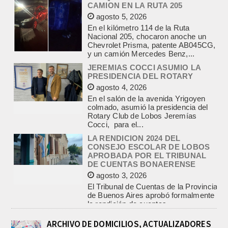
Nacional 205, chocaron anoche un
Chevrolet Prisma, patente AB045CG,
y un camión Mercedes Benz,...
JEREMIAS COCCI ASUMIO LA
PRESIDENCIA DEL ROTARY
agosto 4, 2026
En el salón de la avenida Yrigoyen
colmado, asumió la presidencia del
Rotary Club de Lobos Jeremías
Cocci, para el...
LA RENDICION 2024 DEL
CONSEJO ESCOLAR DE LOBOS
APROBADA POR EL TRIBUNAL
DE CUENTAS BONAERENSE
agosto 3, 2026
El Tribunal de Cuentas de la Provincia
de Buenos Aires aprobó formalmente
la rendición de cuentas
correspondiente al Ejercicio 2024,...
PRE-FEDERAL MASCULINO DE
BASQUET EN CADETES:
ATHLETIC JUEGA EL
TRIANGULAR FINAL
ARCHIVO DE DOMICILIOS, ACTUALIZADORES