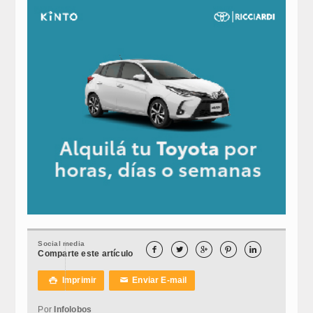
Social media





Comparte este artículo
Imprimir
Enviar E-mail

✉
Por
Infolobos