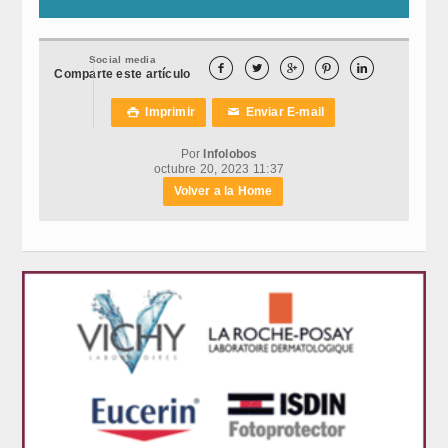
Social media





Comparte este artículo
Imprimir
Enviar E-mail

✉
Por
Infolobos
octubre 20, 2023 11:37
Volver a la Home