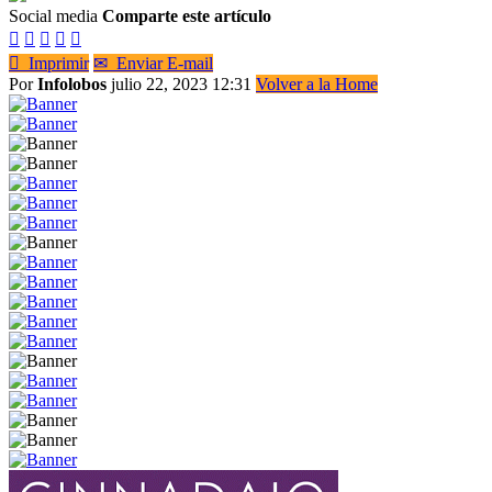
Social media
Comparte este artículo






Imprimir
✉
Enviar E-mail
Por
Infolobos
julio 22, 2023 12:31
Volver a la Home