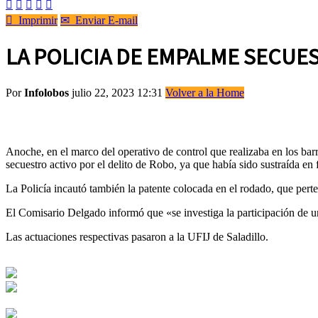






Imprimir
✉
Enviar E-mail
LA POLICIA DE EMPALME SECUE
Por
Infolobos
julio 22, 2023 12:31
Volver a la Home
Anoche, en el marco del operativo de control que realizaba en los b
secuestro activo por el delito de Robo, ya que había sido sustraída en 
La Policía incautó también la patente colocada en el rodado, que pert
El Comisario Delgado informó que «se investiga la participación de un
Las actuaciones respectivas pasaron a la UFIJ de Saladillo.