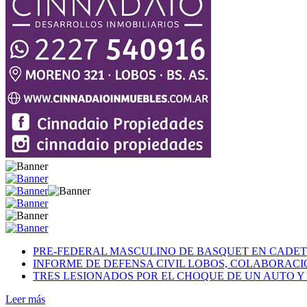
PRE-FEDERAL MASCULINO DE BASQUET EN CADETE
INFORME DE DEFENSA CIVIL LOBOS, COLABORAC
TRES LESIONADOS POR EL CHOQUE DE UN AUTO Y 
Leer más