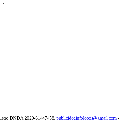
...
e Registro DNDA 2020-61447458.
publicidadinfolobos@gmail.com
-