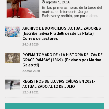
En las primeras horas de la tarde del
martes, el Intendente Jorge
Etcheverry recibió, por parte de su
par de...
INCENDIO EN LA VIVIENDA DE UN
VETERANO DE MALVINAS DE
ARCHIVO DE DOMICILIOS, ACTUALIZADORES
LOBOS
(Escribe: Silvia Pradelli desde La Plata)
agosto 7, 2026
Correo de Lectores
Esta tarde fueron requeridos los
Bomberos Voluntarios, debido al
24.Jul 2020
incendio declarado en la vivienda de
calle Manuel Caminos 1.200,
POEMA TOMADO DE «LA HISTORIA DE IZA» DE
propiedad...
GRACE RAMSAY (1869). (Enviado por Marina
ENCONTRARON EL CUERPO DEL
Galeotti)
PESCADOR DESAPARECIDO EN
EL ARROYO SALADILLO
22.Mar 2020
agosto 7, 2026
REGISTROS DE LLUVIAS CAÍDAS EN 2021-
Un helicóptero que participaba de la
búsqueda, encontró hoy el cuerpo sin
ACTUALIZADO AL 12 DE JULIO
vida de la persona que se buscaba
12.Jul 2021
en...
LA CAPILLA SAN CAYETANO
COLMADA EN LA MISA CENTRAL
DE LA FIESTA DEL SANTO DEL