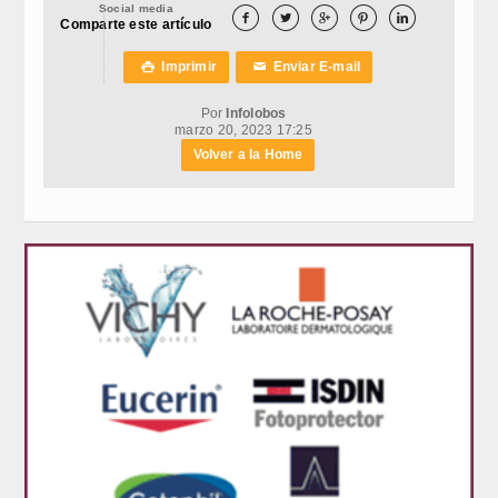
Social media





Comparte este artículo
Imprimir
Enviar E-mail

✉
Por
Infolobos
marzo 20, 2023 17:25
Volver a la Home