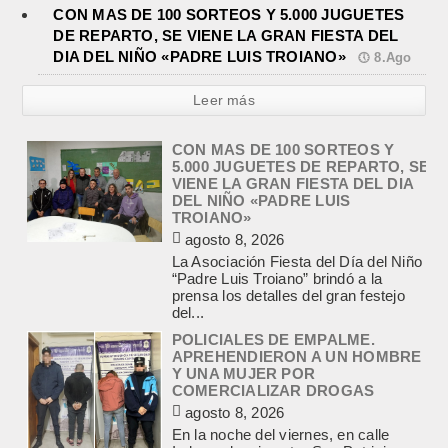
CON MAS DE 100 SORTEOS Y 5.000 JUGUETES
CON MAS DE 100 SORTEOS Y
DE REPARTO, SE VIENE LA GRAN FIESTA DEL
5.000 JUGUETES DE REPARTO, SE
DIA DEL NIÑO «PADRE LUIS TROIANO»
8.Ago
VIENE LA GRAN FIESTA DEL DIA
DEL NIÑO «PADRE LUIS
Leer más
TROIANO»
agosto 8, 2026
La Asociación Fiesta del Día del Niño
“Padre Luis Troiano” brindó a la
prensa los detalles del gran festejo
del...
POLICIALES DE EMPALME.
APREHENDIERON A UN HOMBRE
Y UNA MUJER POR
COMERCIALIZAR DROGAS
agosto 8, 2026
En la noche del viernes, en calle
Independencia entre San Patricio y
Rivadavia de Empalme, personal de
la Comisaría Segunda...
INCENDIO EN LA VIVIENDA DE UN
VETERANO DE MALVINAS DE
LOBOS