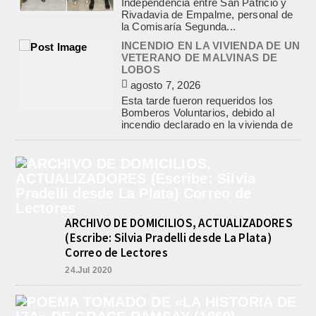
agosto 7, 2026
Esta tarde fueron requeridos los
Bomberos Voluntarios, debido al
incendio declarado en la vivienda de
calle Manuel Caminos 1.200,
propiedad...
ENCONTRARON EL CUERPO DEL
PESCADOR DESAPARECIDO EN
EL ARROYO SALADILLO
agosto 7, 2026
Un helicóptero que participaba de la
búsqueda, encontró hoy el cuerpo sin
vida de la persona que se buscaba
en...
BASQUET, CADETES. ATHLETIC
JUEGA EL FEDERAL TRAS UN
TRIUNFO NOTABLE ANTE
ARCHIVO DE DOMICILIOS, ACTUALIZADORES
GIMNASIA
(Escribe: Silvia Pradelli desde La Plata)
agosto 8, 2026
Correo de Lectores
El equipo de Cadetes de Básquet de
24.Jul 2020
Athletic, se metió entre los mejores 4
de la FEBAMBA y disputa el...
CON MAS DE 100 SORTEOS Y