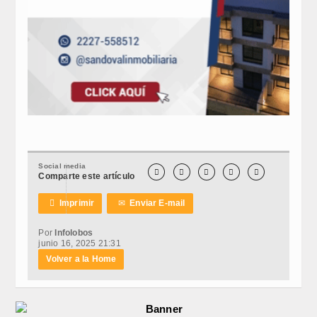
Social media





Comparte este artículo

Imprimir
✉
Enviar E-mail
Por
Infolobos
junio 16, 2025 21:31
Volver a la Home