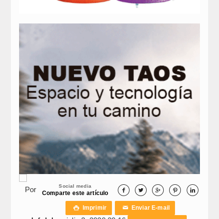
Social media
Por





Comparte este artículo
Imprimir
Enviar E-mail

✉