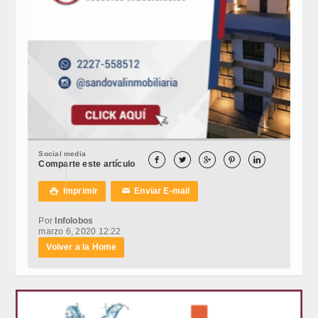
Social media





Comparte este artículo
Imprimir
Enviar E-mail

✉
Por
Infolobos
marzo 6, 2020 12:22
Volver a la Home