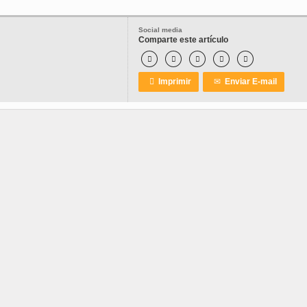
Social media
Comparte este artículo






Imprimir
✉
Enviar E-mail