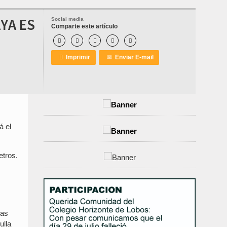
YA ES
Social media
Comparte este artículo






Imprimir
✉
Enviar E-mail
á el
etros.
das
ulla