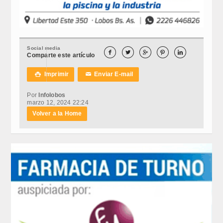
Social media





Comparte este artículo
Imprimir
Enviar E-mail

✉
Por
Infolobos
marzo 12, 2024 22:24
Volver a la Home