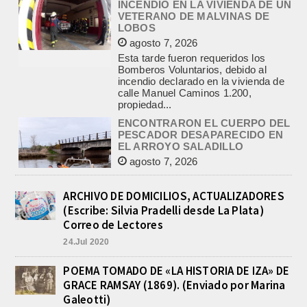
Esta tarde fueron requeridos los
Bomberos Voluntarios, debido al
incendio declarado en la vivienda de
calle Manuel Caminos 1.200,
propiedad...
ENCONTRARON EL CUERPO DEL
PESCADOR DESAPARECIDO EN
EL ARROYO SALADILLO
agosto 7, 2026
Un helicóptero que participaba de la
búsqueda, encontró hoy el cuerpo sin
vida de la persona que se buscaba
en...
BASQUET, CADETES. ATHLETIC
JUEGA EL FEDERAL TRAS UN
ARCHIVO DE DOMICILIOS, ACTUALIZADORES
TRIUNFO NOTABLE ANTE
(Escribe: Silvia Pradelli desde La Plata)
GIMNASIA
Correo de Lectores
agosto 8, 2026
24.Jul 2020
El equipo de Cadetes de Básquet de
Athletic, se metió entre los mejores 4
de la FEBAMBA y disputa el...
POEMA TOMADO DE «LA HISTORIA DE IZA» DE
GRACE RAMSAY (1869). (Enviado por Marina
CON MAS DE 100 SORTEOS Y
5.000 JUGUETES DE REPARTO, SE
Galeotti)