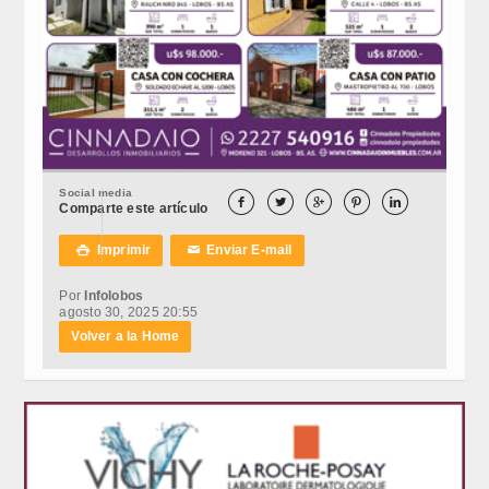
Social media





Comparte este artículo
Imprimir
Enviar E-mail

✉
Por
Infolobos
agosto 30, 2025 20:55
Volver a la Home