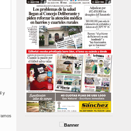
l y
áramos