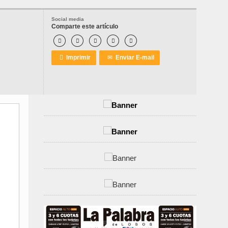
Social media
Comparte este artículo






Imprimir
✉
Enviar E-mail