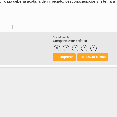
unicipio debería acatarla de inmediato, desconociéndose si intentará
Social media
Comparte este artículo






Imprimir
✉
Enviar E-mail