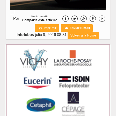
Social media
Por





Comparte este artículo
Imprimir
Enviar E-mail

✉
Infolobos
julio 9, 2026 08:31
Volver a la Home