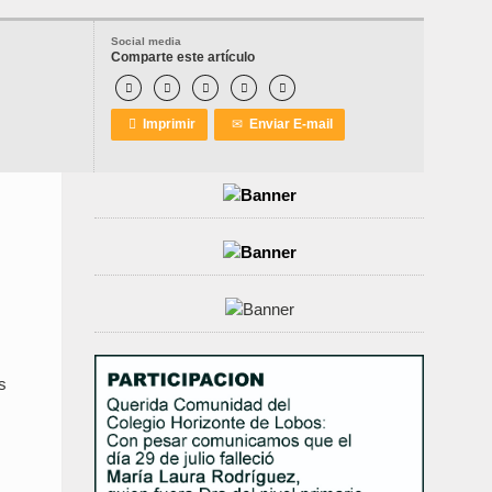
Social media
Comparte este artículo






Imprimir
✉
Enviar E-mail
s