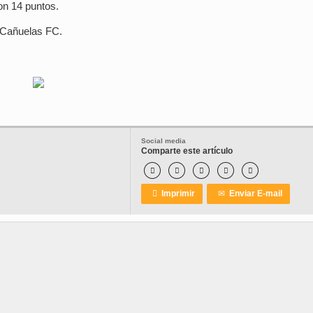
on 14 puntos.
a Cañuelas FC.
Social media
Comparte este artículo






Imprimir
✉
Enviar E-mail