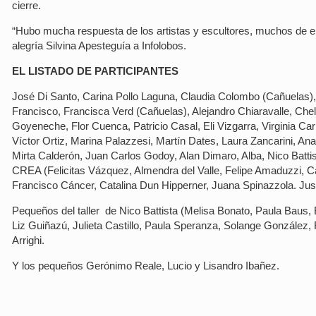
cierre.
“Hubo mucha respuesta de los artistas y escultores, muchos de ell
alegría Silvina Apesteguía a Infolobos.
EL LISTADO DE PARTICIPANTES
José Di Santo, Carina Pollo Laguna, Claudia Colombo (Cañuelas)
Francisco, Francisca Verd (Cañuelas), Alejandro Chiaravalle, Che
Goyeneche, Flor Cuenca, Patricio Casal, Eli Vizgarra, Virginia Ca
Víctor Ortiz, Marina Palazzesi, Martín Dates, Laura Zancarini, An
Mirta Calderón, Juan Carlos Godoy, Alan Dimaro, Alba, Nico Battist
CREA (Felicitas Vázquez, Almendra del Valle, Felipe Amaduzzi, C
Francisco Cáncer, Catalina Dun Hipperner, Juana Spinazzola. Just
Pequeños del taller de Nico Battista (Melisa Bonato, Paula Baus
Liz Guiñazú, Julieta Castillo, Paula Speranza, Solange González
Arrighi.
Y los pequeños Gerónimo Reale, Lucio y Lisandro Ibañez.