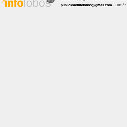
publicidadinfolobos@gmail.com
- Edición