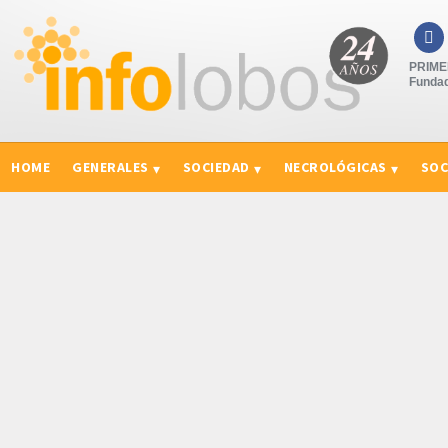

PRIMER
Fundad
HOME
GENERALES
SOCIEDAD
NECROLÓGICAS
SOC
CURIOSIDADES, CONSEJOS Y NOVEDADES